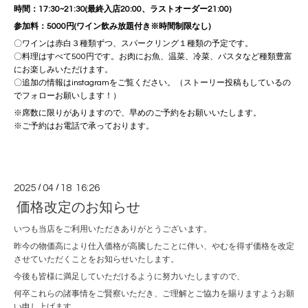
時間：17:30~21:30(最終入店20:00、ラストオーダー21:00)
参加料：5000円(ワイン飲み放題付き※時間制限なし)
〇ワインは赤白３種類ずつ、スパークリング１種類の予定です。
〇料理はすべて500円です。お肉にお魚、温菜、冷菜、パスタなど種類豊富
にお楽しみいただけます。
〇追加の情報はinstagramをご覧ください。（ストーリー投稿もしているの
でフォローお願いします！）
※席数に限りがありますので、早めのご予約をお願いいたします。
※ご予約はお電話で承っております。
2025
/
04
/
18 16:26
価格改定のお知らせ
いつも当店をご利用いただきありがとうございます。
昨今の物価高により仕入価格が高騰したことに伴い、やむを得ず価格を改定
させていただくことをお知らせいたします。
今後も皆様に満足していただけるように努力いたしますので、
何卒これらの諸事情をご賢察いただき、ご理解とご協力を賜りますようお願
い申し上げます。