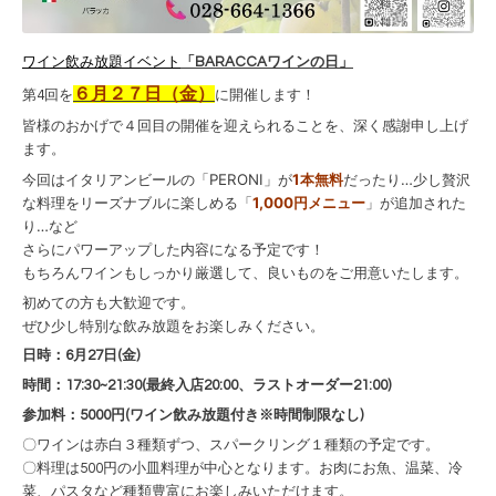
ワイン飲み放題イベント
「BARACCAワインの日」
６月２７日（金）
第4回を
に開催します！
皆様のおかげで４回目の開催を迎えられることを、深く感謝申し上げ
ます。
今回はイタリアンビールの「PERONI」が
1本無料
だったり…少し贅沢
な料理をリーズナブルに楽しめる「
1,000円メニュー
」が追加された
り…など
さらにパワーアップした内容になる予定です！
もちろんワインもしっかり厳選して、良いものをご用意いたします。
初めての方も大歓迎です。
ぜひ少し特別な飲み放題をお楽しみください。
日時：6月27日(金)
時間：17:30~21:30(最終入店20:00、ラストオーダー21:00)
参加料：5000円(ワイン飲み放題付き※時間制限なし)
〇ワインは赤白３種類ずつ、スパークリング１種類の予定です。
〇料理は500円の小皿料理が中心となります。お肉にお魚、温菜、冷
菜、パスタなど種類豊富にお楽しみいただけます。